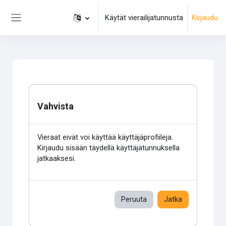
Siirry pääsisältöön
Käytät vierailijatunnusta
Kirjaudu
Sivupaneeli
Vahvista
Vieraat eivät voi käyttää käyttäjäprofiileja.
Kirjaudu sisään täydellä käyttäjätunnuksella
jatkaaksesi.
Peruuta
Jatka